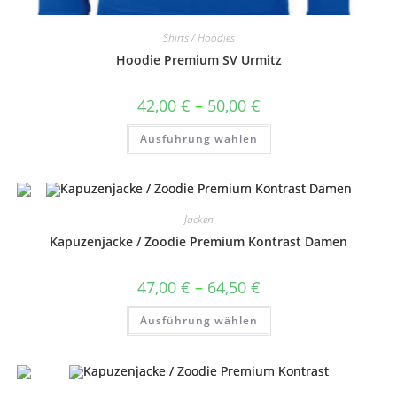
Shirts / Hoodies
Hoodie Premium SV Urmitz
Preisspanne:
42,00
€
–
50,00
€
42,00 €
bis
Dieses
Ausführung wählen
50,00 €
Produkt
weist
mehrere
Varianten
auf.
Die
Optionen
Jacken
können
auf
Kapuzenjacke / Zoodie Premium Kontrast Damen
der
Produktseite
gewählt
Preisspanne:
47,00
€
–
64,50
€
werden
47,00 €
bis
Dieses
Ausführung wählen
64,50 €
Produkt
weist
mehrere
Varianten
auf.
Die