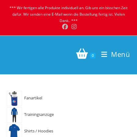
Zum
*** Wir fertigen alle Produkte individuell an. Gib uns ein bisschen Zeit
Inhalt
dafür. Wir senden eine E-Mail wenn die Bestellung fertig ist. Vielen
springen
Dank.. ***
Menü
0
Fanartikel
Trainingsanzüge
Shirts / Hoodies