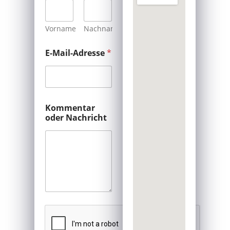
Vorname
Nachname
N
E-Mail-Adresse
*
a
m
e
N
a
c
Kommentar
h
oder Nachricht
r
i
c
h
t
o
d
e
r