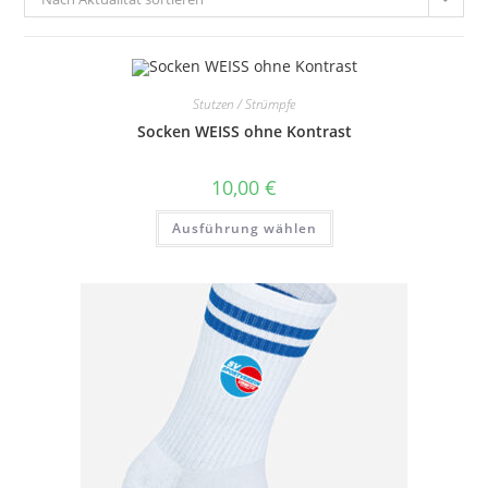
Stutzen / Strümpfe
Socken WEISS ohne Kontrast
10,00
€
Dieses
Ausführung wählen
Produkt
weist
mehrere
Varianten
auf.
Die
Optionen
können
auf
der
Produktseite
gewählt
werden