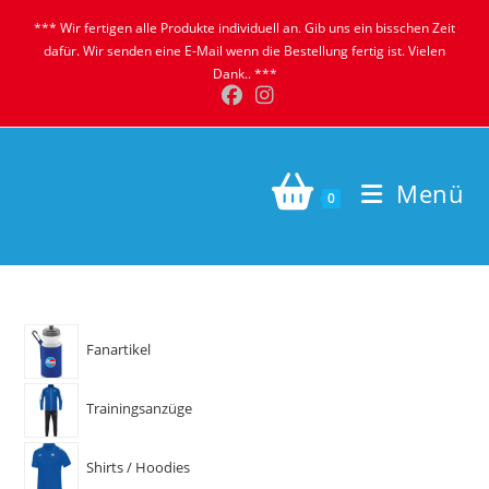
Zum
*** Wir fertigen alle Produkte individuell an. Gib uns ein bisschen Zeit
Inhalt
dafür. Wir senden eine E-Mail wenn die Bestellung fertig ist. Vielen
springen
Dank.. ***
Menü
0
Fanartikel
Trainingsanzüge
Shirts / Hoodies