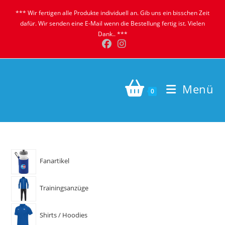
Zum
*** Wir fertigen alle Produkte individuell an. Gib uns ein bisschen Zeit
Inhalt
dafür. Wir senden eine E-Mail wenn die Bestellung fertig ist. Vielen
springen
Dank.. ***
Menü
0
Fanartikel
Trainingsanzüge
Shirts / Hoodies