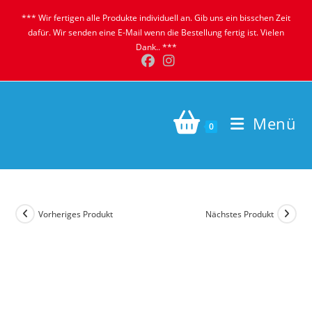
Zum
*** Wir fertigen alle Produkte individuell an. Gib uns ein bisschen Zeit
Inhalt
dafür. Wir senden eine E-Mail wenn die Bestellung fertig ist. Vielen
springen
Dank.. ***
Menü
0
Vorheriges Produkt
Nächstes Produkt