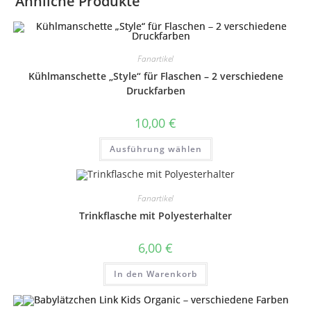
Ähnliche Produkte
Fanartikel
Kühlmanschette „Style“ für Flaschen – 2 verschiedene
Druckfarben
10,00
€
Dieses
Ausführung wählen
Produkt
weist
mehrere
Varianten
auf.
Fanartikel
Die
Optionen
Trinkflasche mit Polyesterhalter
können
auf
der
6,00
€
Produktseite
gewählt
werden
In den Warenkorb