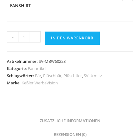
FANSHIRT
Plüschbär
-
+
IN DEN WARENKORB
"SV
Urmitz"
Menge
Artikelnummer:
SV-MBW60228
Kategorie:
Fanartikel
Schlagwörter:
Bär
,
Plüschbär
,
Plüschtier
,
SV Urmitz
Marke:
Keßler WerbeVision
ZUSÄTZLICHE INFORMATIONEN
REZENSIONEN (0)