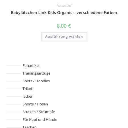
Fanartikel
Babylätzchen Link Kids Organic – verschiedene Farben
8,00
€
Dieses
Ausführung wählen
Produkt
weist
mehrere
Varianten
auf.
Die
Optionen
können
Fanartikel
auf
Trainingsanzüge
der
Produktseite
Shirts / Hoodies
gewählt
werden
Trikots
Jacken
Shorts / Hosen
Stutzen / Strümpfe
Für Kopf und Hände
Taschen