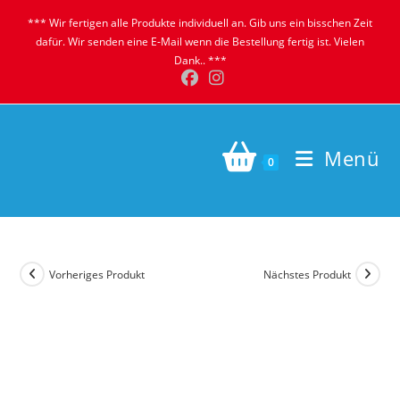
Zum
*** Wir fertigen alle Produkte individuell an. Gib uns ein bisschen Zeit
Inhalt
dafür. Wir senden eine E-Mail wenn die Bestellung fertig ist. Vielen
springen
Dank.. ***
Menü
0
Vorheriges Produkt
Nächstes Produkt