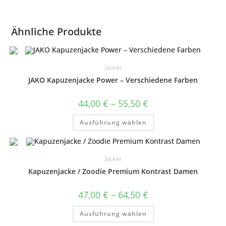
Ähnliche Produkte
Jacken
JAKO Kapuzenjacke Power – Verschiedene Farben
Preisspanne:
44,00
€
–
55,50
€
44,00 €
bis
Dieses
Ausführung wählen
55,50 €
Produkt
weist
mehrere
Varianten
auf.
Jacken
Die
Optionen
Kapuzenjacke / Zoodie Premium Kontrast Damen
können
auf
der
Preisspanne:
47,00
€
–
64,50
€
Produktseite
47,00 €
gewählt
bis
Dieses
werden
Ausführung wählen
64,50 €
Produkt
weist