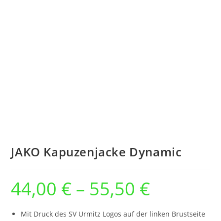
JAKO Kapuzenjacke Dynamic
44,00
€
–
55,50
€
Preisspanne:
44,00 €
bis
55,50 €
Mit Druck des SV Urmitz Logos auf der linken Brustseite