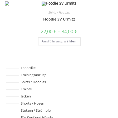
mehrere
Varianten
auf.
Shirts / Hoodies
Die
Optionen
Hoodie SV Urmitz
können
auf
der
Preisspanne:
22,00
€
–
34,00
€
Produktseite
22,00 €
gewählt
bis
Dieses
werden
Ausführung wählen
34,00 €
Produkt
weist
mehrere
Varianten
auf.
Die
Optionen
können
Fanartikel
auf
Trainingsanzüge
der
Produktseite
Shirts / Hoodies
gewählt
werden
Trikots
Jacken
Shorts / Hosen
Stutzen / Strümpfe
Für Kopf und Hände