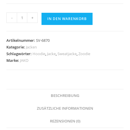
JAKO
-
+
IN DEN WARENKORB
Kapuzenjacke
Dynamic
Menge
Artikelnummer:
SV-6870
Kategorie:
Jacken
Schlagwörter:
Hoodie
,
Jacke
,
Sweatjacke
,
Zoodie
Marke:
JAKO
BESCHREIBUNG
ZUSÄTZLICHE INFORMATIONEN
REZENSIONEN (0)