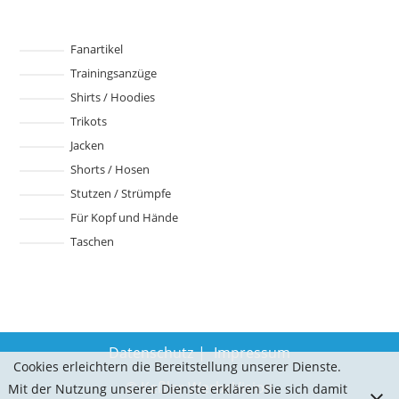
auf.
Die
Optionen
können
Fanartikel
auf
Trainingsanzüge
der
Produktseite
Shirts / Hoodies
gewählt
werden
Trikots
Jacken
Shorts / Hosen
Stutzen / Strümpfe
Für Kopf und Hände
Taschen
Datenschutz
Impressum
Cookies erleichtern die Bereitstellung unserer Dienste.
© Keßler WerbeVision
Mit der Nutzung unserer Dienste erklären Sie sich damit