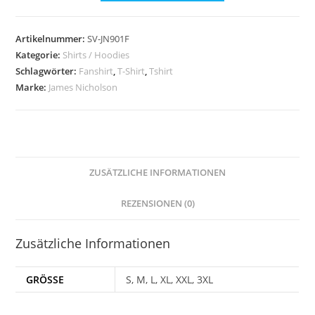
Premium
SV
Artikelnummer:
SV-JN901F
Urmitz
Kategorie:
Shirts / Hoodies
Damen
Schlagwörter:
Fanshirt
,
T-Shirt
,
Tshirt
Menge
Marke:
James Nicholson
ZUSÄTZLICHE INFORMATIONEN
REZENSIONEN (0)
Zusätzliche Informationen
GRÖSSE
S, M, L, XL, XXL, 3XL