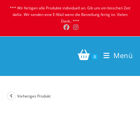
Zum
*** Wir fertigen alle Produkte individuell an. Gib uns ein bisschen Zeit
Inhalt
dafür. Wir senden eine E-Mail wenn die Bestellung fertig ist. Vielen
springen
Dank.. ***
Menü
0
Vorheriges Produkt