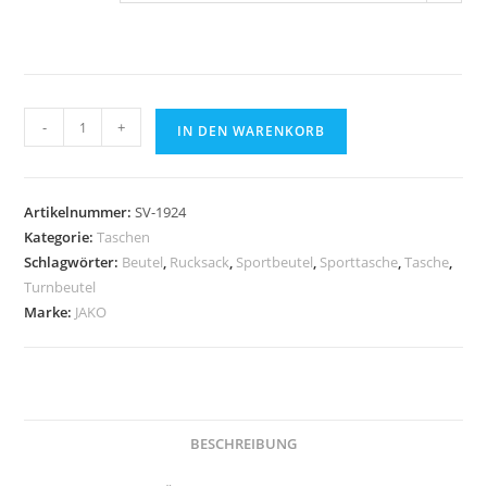
JAKO
-
+
IN DEN WARENKORB
Sporttasche
Iconic
Menge
Artikelnummer:
SV-1924
Kategorie:
Taschen
Schlagwörter:
Beutel
,
Rucksack
,
Sportbeutel
,
Sporttasche
,
Tasche
,
Turnbeutel
Marke:
JAKO
BESCHREIBUNG