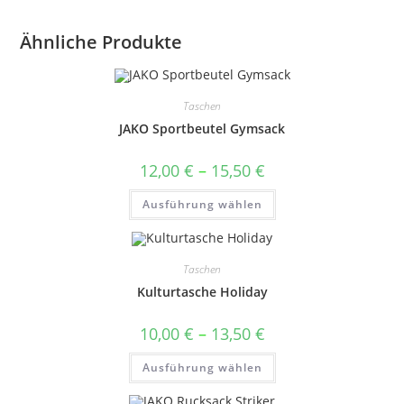
Ähnliche Produkte
Taschen
JAKO Sportbeutel Gymsack
Preisspanne:
12,00
€
–
15,50
€
12,00 €
bis
Dieses
Ausführung wählen
15,50 €
Produkt
weist
mehrere
Varianten
auf.
Taschen
Die
Optionen
Kulturtasche Holiday
können
auf
der
Preisspanne:
10,00
€
–
13,50
€
Produktseite
10,00 €
gewählt
bis
Dieses
werden
Ausführung wählen
13,50 €
Produkt
weist
mehrere