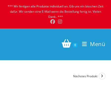
Zum
*** Wir fertigen alle Produkte individuell an. Gib uns ein bisschen Zeit
Inhalt
dafür. Wir senden eine E-Mail wenn die Bestellung fertig ist. Vielen
springen
Dank.. ***
Menü
0
Nächstes Produkt