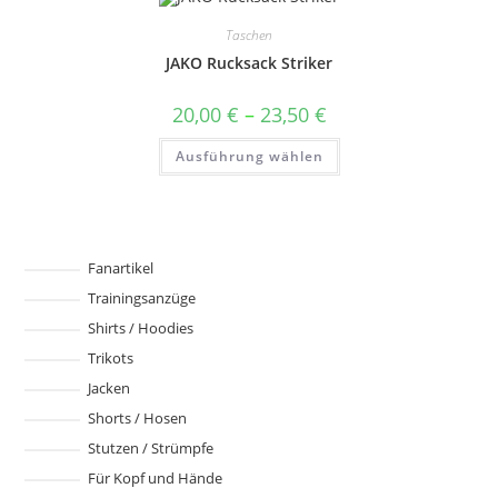
Varianten
auf.
Taschen
Die
Optionen
JAKO Rucksack Striker
können
auf
der
Preisspanne:
20,00
€
–
23,50
€
Produktseite
20,00 €
gewählt
bis
Dieses
werden
Ausführung wählen
23,50 €
Produkt
weist
mehrere
Varianten
auf.
Die
Optionen
können
Fanartikel
auf
Trainingsanzüge
der
Produktseite
Shirts / Hoodies
gewählt
werden
Trikots
Jacken
Shorts / Hosen
Stutzen / Strümpfe
Für Kopf und Hände