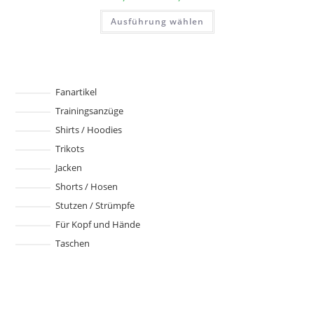
52,00 €
gewählt
bis
Dieses
werden
Ausführung wählen
55,50 €
Produkt
weist
mehrere
Varianten
auf.
Die
Optionen
können
Fanartikel
auf
Trainingsanzüge
der
Produktseite
Shirts / Hoodies
gewählt
werden
Trikots
Jacken
Shorts / Hosen
Stutzen / Strümpfe
Für Kopf und Hände
Taschen