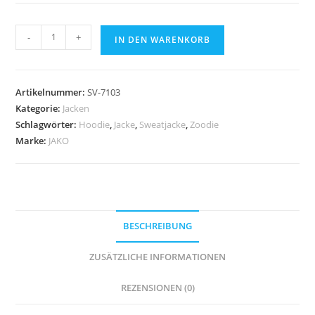
JAKO
-
+
IN DEN WARENKORB
Coachjacke
Team
gefüttert
Artikelnummer:
SV-7103
mit
Kategorie:
Jacken
Kapuze
Schlagwörter:
Hoodie
,
Jacke
,
Sweatjacke
,
Zoodie
Menge
Marke:
JAKO
BESCHREIBUNG
ZUSÄTZLICHE INFORMATIONEN
REZENSIONEN (0)